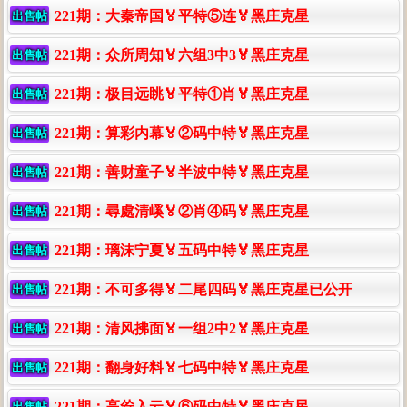
221期：大秦帝国🏅平特⑤连🏅黑庄克星
出售帖
221期：众所周知🏅六组3中3🏅黑庄克星
出售帖
221期：极目远眺🏅平特①肖🏅黑庄克星
出售帖
221期：算彩内幕🏅②码中特🏅黑庄克星
出售帖
221期：善财童子🏅半波中特🏅黑庄克星
出售帖
221期：尋處清嵠🏅②肖④码🏅黑庄克星
出售帖
221期：璃沫宁夏🏅五码中特🏅黑庄克星
出售帖
221期：不可多得🏅二尾四码🏅黑庄克星已公开
出售帖
221期：清风拂面🏅一组2中2🏅黑庄克星
出售帖
221期：翻身好料🏅七码中特🏅黑庄克星
出售帖
221期：高耸入云🏅⑥码中特🏅黑庄克星
出售帖