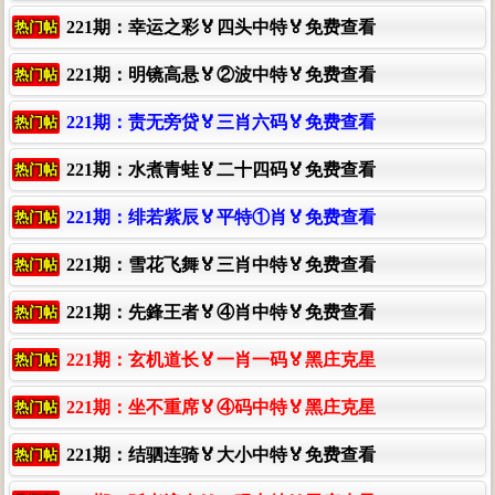
221期：幸运之彩🏅四头中特🏅免费查看
热门帖
221期：明镜高悬🏅②波中特🏅免费查看
热门帖
221期：责无旁贷🏅三肖六码🏅免费查看
热门帖
221期：水煮青蛙🏅二十四码🏅免费查看
热门帖
221期：绯若紫辰🏅平特①肖🏅免费查看
热门帖
221期：雪花飞舞🏅三肖中特🏅免费查看
热门帖
221期：先鋒王者🏅④肖中特🏅免费查看
热门帖
221期：玄机道长🏅一肖一码🏅黑庄克星
热门帖
221期：坐不重席🏅④码中特🏅黑庄克星
热门帖
221期：结驷连骑🏅大小中特🏅免费查看
热门帖