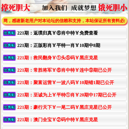
新老用户对本论坛的信赖和支持，本站保证所有资料必须经过严格验
221期：返璞归真🏅⑥肖中特🏅免费查看
出售帖
221期：正版彩肖🏅平特一肖🏅10期中8期
出售帖
221期：救民翻身🏅①头⑤码🏅黑庄克星
出售帖
221期：常胜将军🏅⑥肖中特🏅连中⑨期已公开
出售帖
221期：聚富运营🏅一波八码🏅10期错1期已公开
出售帖
221期：至诚为上🏅平特①肖🏅20期中17期已公开
出售帖
221期：豪行天下🏅一尾二码🏅黑庄克星已公开
出售帖
221期：澳门全宝🏅②码中特🏅黑庄克星
出售帖