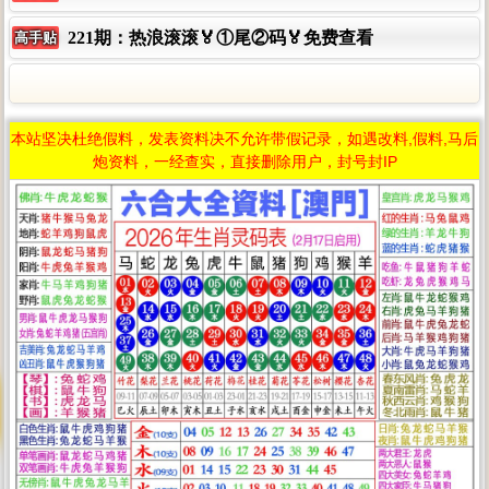
221期：热浪滚滚🏅①尾②码🏅免费查看
高手贴
本站坚决杜绝假料，发表资料决不允许带假记录，如遇改料,假料,马后
炮资料，一经查实，直接删除用户，封号封IP