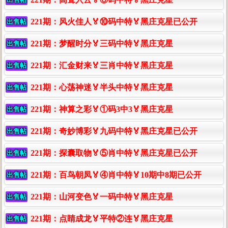
221期：风火佳人🏅⑩码中特🏅黑庄克星已公开
出售帖
221期：梦醒时分🏅三码中特🏅黑庄克星
出售帖
221期：汇金财来🏅三肖中特🏅黑庄克星
出售帖
221期：心荡神迷🏅半头中特🏅黑庄克星
出售帖
221期：神算之彩🏅①码3中3🏅黑庄克星
出售帖
221期：奇妙博彩🏅九码中特🏅黑庄克星已公开
出售帖
221期：探囊取物🏅⑤肖中特🏅黑庄克星已公开
出售帖
221期：百鸟朝凤🏅④肖中特🏅10期中8期已公开
出售帖
221期：山河变色🏅一码中特🏅黑庄克星
出售帖
221期：点睛成龙🏅平特②连🏅黑庄克星
出售帖